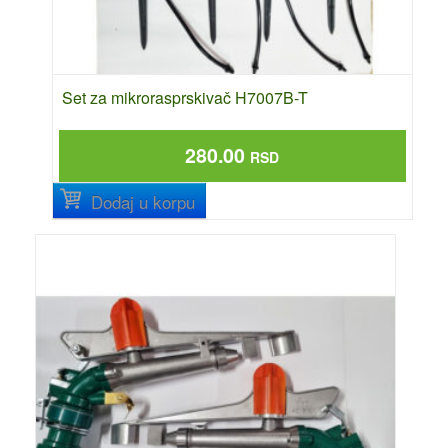
Set za mikrorasprskivač H7007B-T
280.00
RSD
Dodaj u korpu