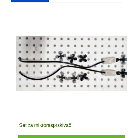
Set za mikrorasprskivač I