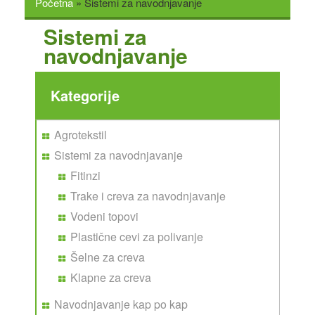
Početna
»
Sistemi za navodnjavanje
ONLINE PRODAJA
Sistemi za
SAVETI
navodnjavanje
NOVOSTI
GALERIJA
KONTAKT
Kategorije
Agrotekstil
Sistemi za navodnjavanje
Fitinzi
Trake i creva za navodnjavanje
Vodeni topovi
Plastične cevi za polivanje
Šelne za creva
Klapne za creva
Navodnjavanje kap po kap