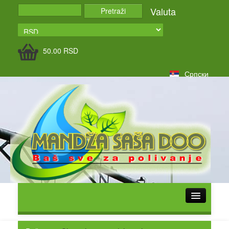
Valuta
50.00
RSD
Српски
POČETNA
O NAMA