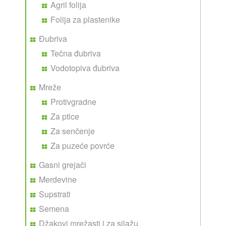
Agril folija
Folija za plastenike
Đubriva
Tečna đubriva
Vodotopiva đubriva
Mreže
Protivgradne
Za ptice
Za senčenje
Za puzeće povrće
Gasni grejači
Merdevine
Supstrati
Semena
Džakovi mrežasti i za silažu