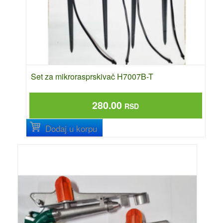
Set za mikrorasprskivač H7007B-T
280.00
RSD
Dodaj u korpu