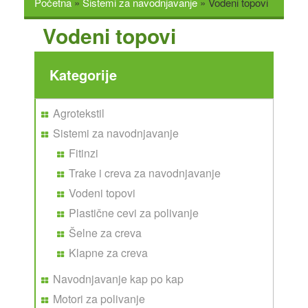
Početna
»
Sistemi za navodnjavanje
»
Vodeni topovi
ONLINE PRODAJA
Vodeni topovi
SAVETI
NOVOSTI
GALERIJA
Kategorije
KONTAKT
Agrotekstil
Sistemi za navodnjavanje
Fitinzi
Trake i creva za navodnjavanje
Vodeni topovi
Plastične cevi za polivanje
Šelne za creva
Klapne za creva
Navodnjavanje kap po kap
Motori za polivanje