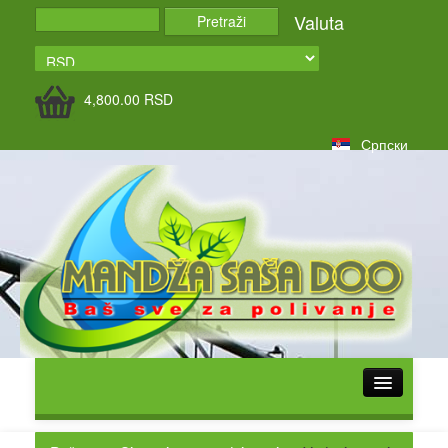
Valuta
4,800.00
RSD
Српски
POČETNA
O NAMA