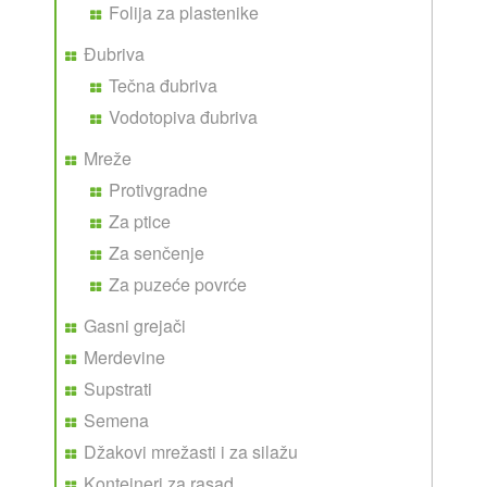
Folija za plastenike
Đubriva
Tečna đubriva
Vodotopiva đubriva
Mreže
Protivgradne
Za ptice
Za senčenje
Za puzeće povrće
Gasni grejači
Merdevine
Supstrati
Semena
Džakovi mrežasti i za silažu
Kontejneri za rasad