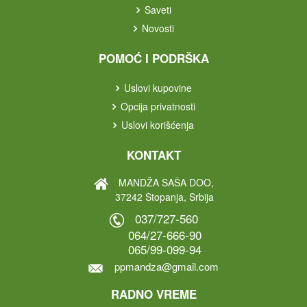
Saveti
Novosti
POMOĆ I PODRŠKA
Uslovi kupovine
Opcija privatnosti
Uslovi korišćenja
KONTAKT
MANDŽA SAŠA DOO,
37242 Stopanja, Srbija
037/727-560
064/27-666-90
065/99-099-94
ppmandza@gmail.com
RADNO VREME