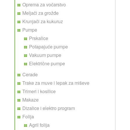
Oprema za voćarstvo
Meljači za grožđe
Krunjači za kukuruz
Pumpe
Prskalice
Potapajuće pumpe
Vakuum pumpe
Električne pumpe
Cerade
Trake za muve i lepak za miševe
Trimeri i kosilice
Makaze
Dizalice i elektro program
Folija
Agril folija