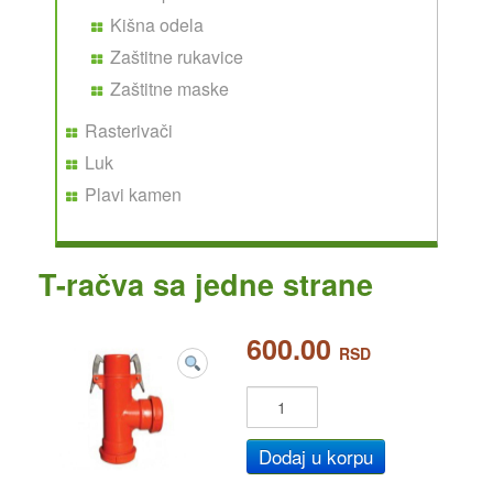
Kišna odela
Zaštitne rukavice
Zaštitne maske
Rasterivači
Luk
Plavi kamen
T-račva sa jedne strane
600.00
RSD
Dodaj u korpu