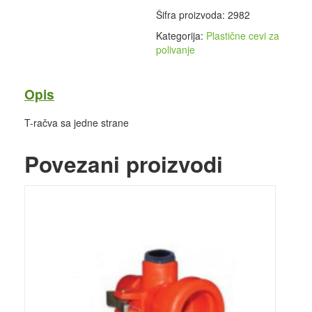
Šifra proizvoda:
2982
Kategorija:
Plastične cevi za
polivanje
Opis
T-račva sa jedne strane
Povezani proizvodi