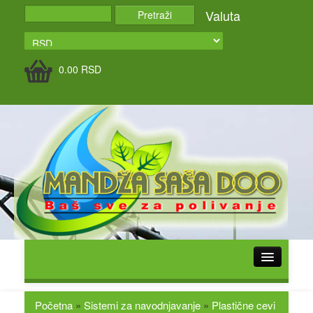
Valuta
0.00
RSD
POČETNA
O NAMA
Početna
»
Sistemi za navodnjavanje
»
Plastične cevi