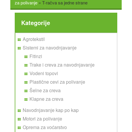
ONLINE PRODAJA
za polivanje
»
T-račva sa jedne strane
SAVETI
NOVOSTI
Kategorije
GALERIJA
KONTAKT
Agrotekstil
Sistemi za navodnjavanje
Fitinzi
Trake i creva za navodnjavanje
Vodeni topovi
Plastične cevi za polivanje
Šelne za creva
Klapne za creva
Navodnjavanje kap po kap
Motori za polivanje
Oprema za voćarstvo