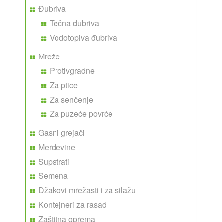
Đubriva
Tečna đubriva
Vodotopiva đubriva
Mreže
Protivgradne
Za ptice
Za senčenje
Za puzeće povrće
Gasni grejači
Merdevine
Supstrati
Semena
Džakovi mrežasti i za silažu
Kontejneri za rasad
Zaštitna oprema