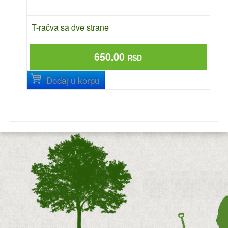
T-račva sa dve strane
650.00
RSD
Dodaj u korpu