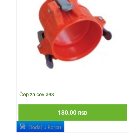
Čep za cev ø63
180.00
RSD
Dodaj u korpu