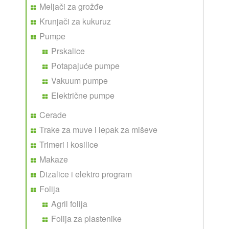
Meljači za grožđe
Krunjači za kukuruz
Pumpe
Prskalice
Potapajuće pumpe
Vakuum pumpe
Električne pumpe
Cerade
Trake za muve i lepak za miševe
Trimeri i kosilice
Makaze
Dizalice i elektro program
Folija
Agril folija
Folija za plastenike