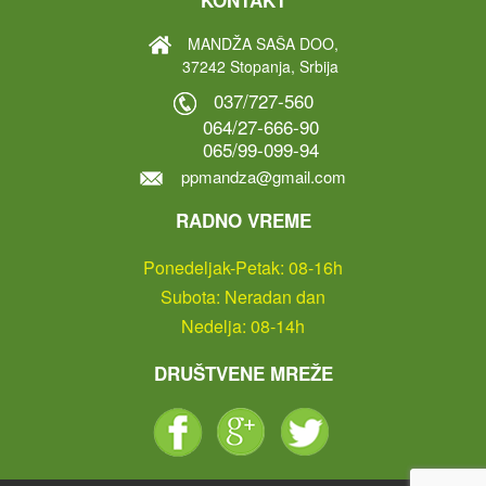
MANDŽA SAŠA DOO,
37242 Stopanja, Srbija
037/727-560
064/27-666-90
065/99-099-94
ppmandza@gmail.com
RADNO VREME
Ponedeljak-Petak: 08-16h
Subota: Neradan dan
Nedelja: 08-14h
DRUŠTVENE MREŽE