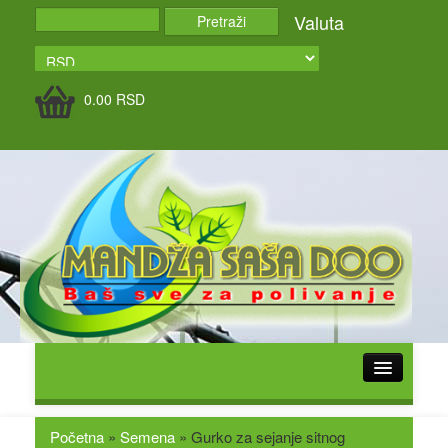
Valuta
0.00
RSD
POČETNA
O NAMA
Početna
»
Semena
»
Gurko za sejanje sitnog