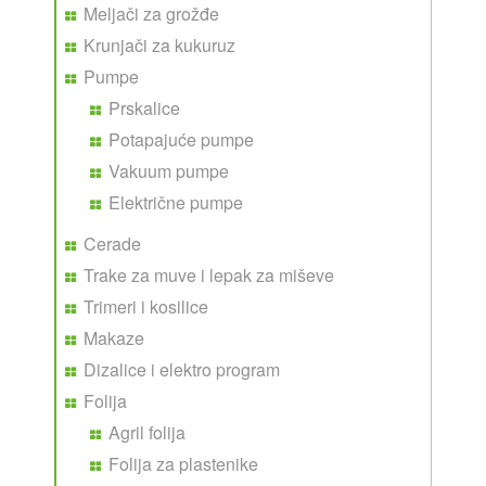
Meljači za grožđe
Krunjači za kukuruz
Pumpe
Prskalice
Potapajuće pumpe
Vakuum pumpe
Električne pumpe
Cerade
Trake za muve i lepak za miševe
Trimeri i kosilice
Makaze
Dizalice i elektro program
Folija
Agril folija
Folija za plastenike