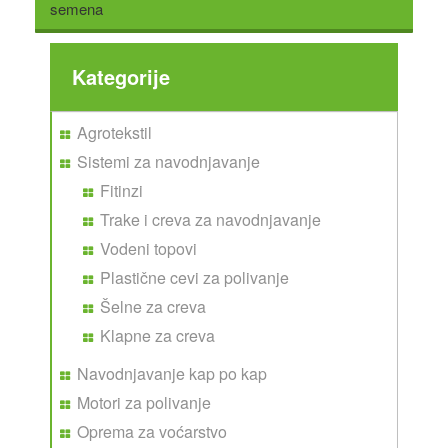
ONLINE PRODAJA
semena
SAVETI
NOVOSTI
Kategorije
GALERIJA
KONTAKT
Agrotekstil
Sistemi za navodnjavanje
Fitinzi
Trake i creva za navodnjavanje
Vodeni topovi
Plastične cevi za polivanje
Šelne za creva
Klapne za creva
Navodnjavanje kap po kap
Motori za polivanje
Oprema za voćarstvo