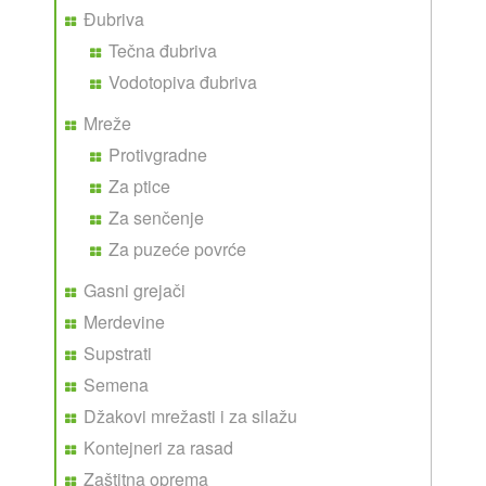
Đubriva
Tečna đubriva
Vodotopiva đubriva
Mreže
Protivgradne
Za ptice
Za senčenje
Za puzeće povrće
Gasni grejači
Merdevine
Supstrati
Semena
Džakovi mrežasti i za silažu
Kontejneri za rasad
Zaštitna oprema