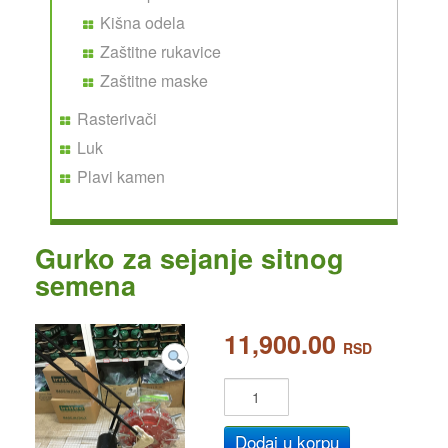
Kišna odela
Zaštitne rukavice
Zaštitne maske
Rasterivači
Luk
Plavi kamen
Gurko za sejanje sitnog
semena
11,900.00
RSD
Dodaj u korpu