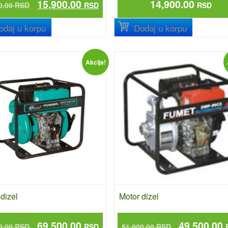
15,900.00
14,900.00
0.00
RSD
RSD
RSD
odaj u korpu
Dodaj u korpu
Akcija!
dizel
Motor dizel
69,500.00
49,500.00
0.00
RSD
RSD
51,000.00
RSD