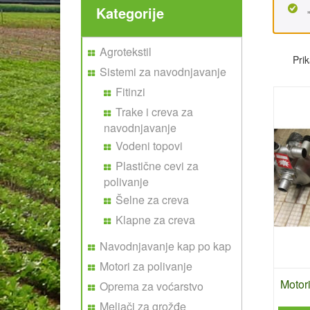
Kategorije
Agrotekstil
Prik
Sistemi za navodnjavanje
Fitinzi
Trake i creva za
navodnjavanje
Vodeni topovi
Plastične cevi za
polivanje
Šelne za creva
Klapne za creva
Navodnjavanje kap po kap
Motori za polivanje
Motori
Oprema za voćarstvo
Meljači za grožđe