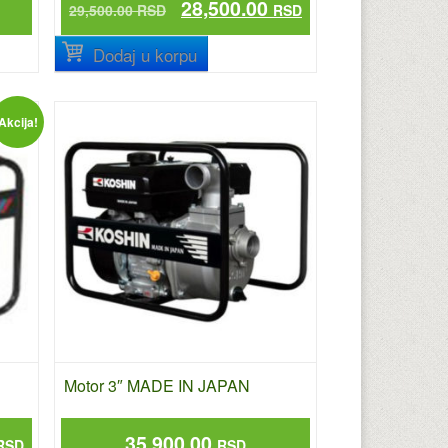
28,500.00
29,500.00
RSD
RSD
Dodaj u korpu
Akcija!
Motor 3″ MADE IN JAPAN
35,900.00
RSD
RSD