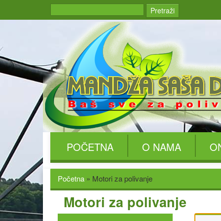
POČETNA
O NAMA
O
Početna
»
Motori za polivanje
Motori za polivanje