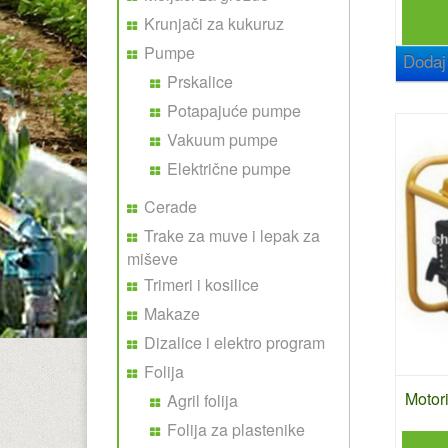
Krunjači za kukuruz
Pumpe
Dodaj
Prskalice
Potapajuće pumpe
Vakuum pumpe
Električne pumpe
Cerade
Trake za muve i lepak za
miševe
Trimeri i kosilice
Makaze
Dizalice i elektro program
Folija
Motori
Agril folija
Folija za plastenike