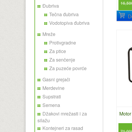
16,50
Đubriva
Tečna đubriva
D
Vodotopiva đubriva
Mreže
Protivgradne
Za ptice
Za senčenje
Za puzeće povrće
Gasni grejači
Merdevine
Supstrati
Semena
Motor 
Džakovi mrežasti i za
silažu
Kontejneri za rasad
71,00